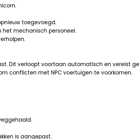
icorn.
 opnieuw toegevoegd.
n het mechanisch personeel.
verholpen.
st. Dit verloopt voortaan automatisch en vereist g
 om conflicten met NPC voertuigen te voorkomen.
 weggehaald.
akken is aangepast.