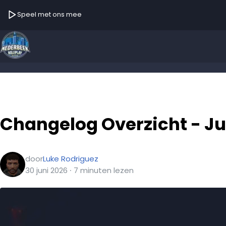
Speel met ons mee
Changelog Overzicht - Ju
door
Luke Rodriguez
30 juni 2026
∙
7
minuten
lezen