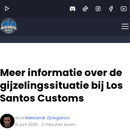
Meer informatie over de
gijzelingssituatie bij Los
Santos Customs
door
Aleksandr Zjoeganov
16 juni 2026
∙
3
minuten
lezen