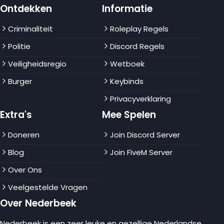
Ontdekken
Informatie
Criminaliteit
Roleplay Regels
Politie
Discord Regels
Veiligheidsregio
Wetboek
Burger
Keybinds
Privacyverklaring
Extra's
Mee Spelen
Doneren
Join Discord Server
Blog
Join FiveM Server
Over Ons
Veelgestelde Vragen
Over Nederbeek
Nederbeek is een zeer leuke en gezellige Nederlandse