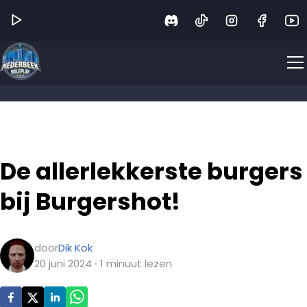
De allerlekkerste burgers
bij Burgershot!
door
Dik Kok
20 juni 2024
∙
1
minuut
lezen