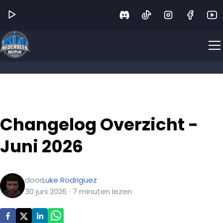
Changelog Overzicht -
Juni 2026
door
Luke Rodriguez
30 juni 2026
∙
7
minuten
lezen