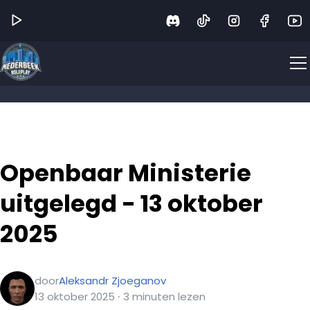
Openbaar Ministerie
uitgelegd - 13 oktober
2025
door
Aleksandr Zjoeganov
13 oktober 2025
∙
3
minuten
lezen