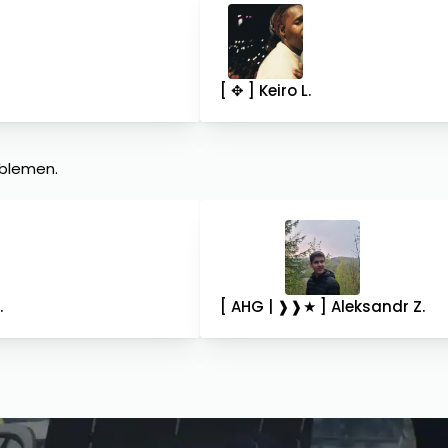
[ ✥ ] Keiro L.
oblemen.
.
[ AHG | ❱❱★ ] Aleksandr Z.