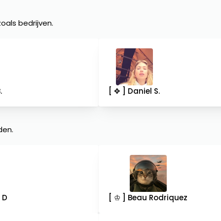
oals bedrijven.
.
[ ✥ ] Daniel S.
den.
. D
[ ♔ ] Beau Rodriquez