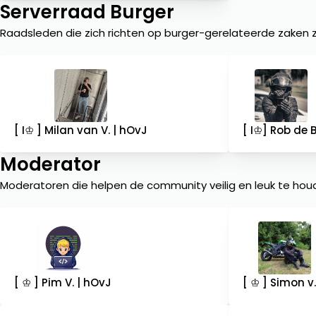
Serverraad Burger
Raadsleden die zich richten op burger-gerelateerde zaken z
[ I♔ ] Milan van V. | hOvJ
[ I♔] Rob de B
Moderator
Moderatoren die helpen de community veilig en leuk te hou
[ ♔ ] Pim V. | hOvJ
[ ♔ ] Simon v