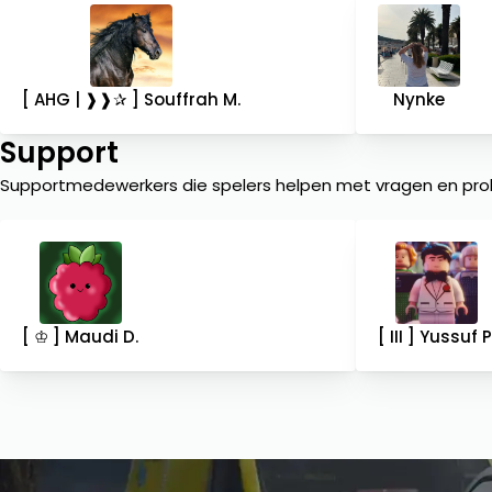
[ AHG | ❱❱✰ ] Souffrah M.
Nynke
Support
Supportmedewerkers die spelers helpen met vragen en pr
[ ♔ ] Maudi D.
[ III ] Yussuf P