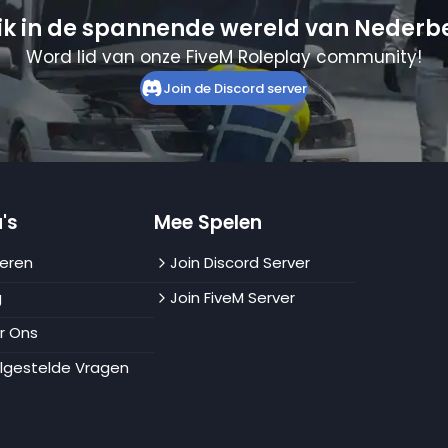
ik in de spannende wereld van Nederb
Word lid van onze FiveM Roleplay community!
Join de Discord server
's
Mee Spelen
eren
Join Discord Server
g
Join FiveM Server
r Ons
lgestelde Vragen