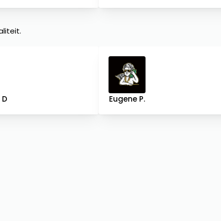
iteit.
. D
Eugene P.