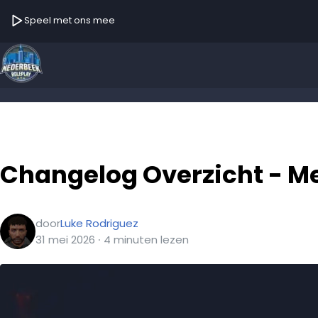
Speel met ons mee
Changelog Overzicht - Me
door
Luke Rodriguez
31 mei 2026
∙
4
minuten
lezen