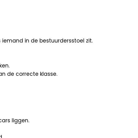
 iemand in de bestuurdersstoel zit.
ken.
n de correcte klasse.
ars liggen.
d.