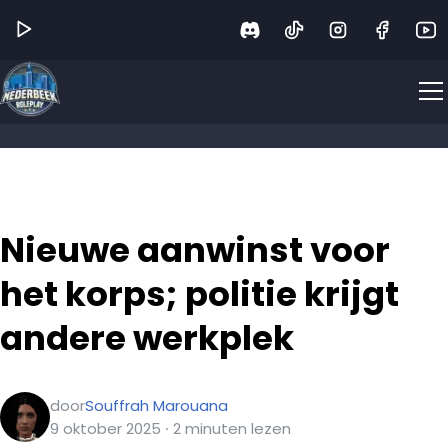
Nieuwe aanwinst voor
het korps; politie krijgt
andere werkplek
door
Souffrah Marouana
9 oktober 2025
∙
2
minuten
lezen