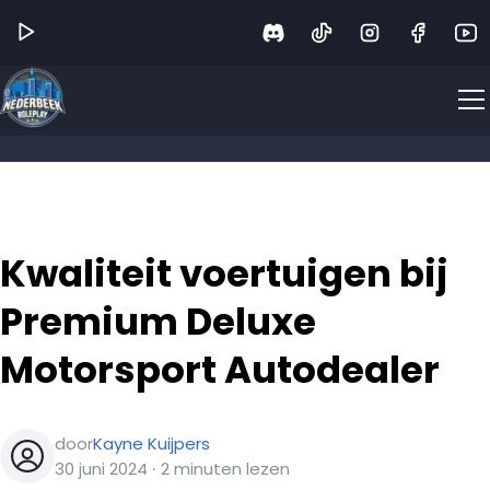
Kwaliteit voertuigen bij
Premium Deluxe
Motorsport Autodealer
door
Kayne Kuijpers
30 juni 2024
∙
2
minuten
lezen