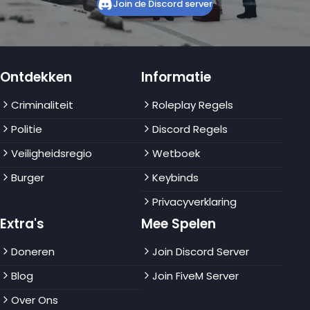
Join de Discord server
Ontdekken
Informatie
Criminaliteit
Roleplay Regels
Politie
Discord Regels
Veiligheidsregio
Wetboek
Burger
Keybinds
Privacyverklaring
Extra's
Mee Spelen
Doneren
Join Discord Server
Blog
Join FiveM Server
Over Ons