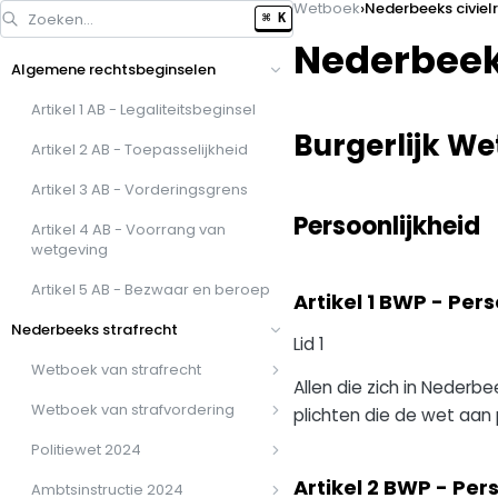
›
Wetboek
Nederbeeks civiel
Zoeken…
⌘ K
Nederbeek
Algemene rechtsbeginselen
Artikel 1 AB - Legaliteitsbeginsel
Burgerlijk W
Artikel 2 AB - Toepasselijkheid
Artikel 3 AB - Vorderingsgrens
Persoonlijkheid
Artikel 4 AB - Voorrang van
wetgeving
Artikel 5 AB - Bezwaar en beroep
Artikel 1 BWP - Pers
Nederbeeks strafrecht
Lid 1
Wetboek van strafrecht
Allen die zich in Nede
Wetboek van strafvordering
plichten die de wet aan
Politiewet 2024
Artikel 2 BWP - Pers
Ambtsinstructie 2024