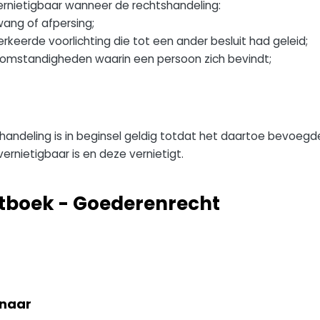
vernietigbaar wanneer de rechtshandeling:
ang of afpersing;
keerde voorlichting die tot een ander besluit had geleid;
omstandigheden waarin een persoon zich bevindt;
shandeling is in beginsel geldig totdat het daartoe bevoeg
ernietigbaar is en deze vernietigt.
etboek - Goederenrecht
enaar