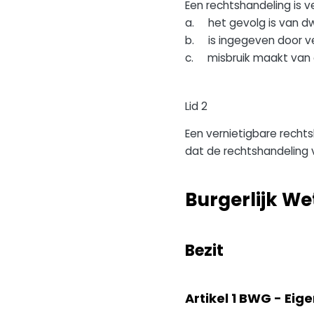
Een rechtshandeling is 
a. het gevolg is van dw
b. is ingegeven door ver
c. misbruik maakt van 
Lid 2
Een vernietigbare recht
dat de rechtshandeling v
Burgerlijk W
Bezit
Artikel 1 BWG - Eig