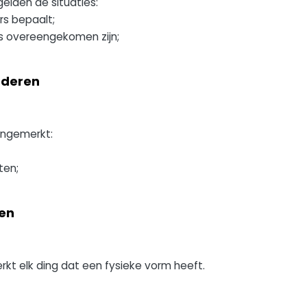
 gelden de situaties:
s bepaalt;
 overeengekomen zijn;
ederen
angemerkt:
ten;
ken
kt elk ding dat een fysieke vorm heeft.