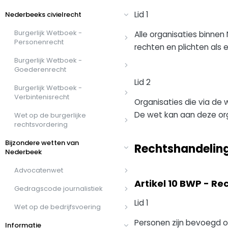
Lid 1
Nederbeeks civielrecht
Burgerlijk Wetboek -
Alle organisaties binn
Personenrecht
rechten en plichten als
Burgerlijk Wetboek -
Goederenrecht
Lid 2
Burgerlijk Wetboek -
Verbintenisrecht
Organisaties die via de 
De wet kan aan deze org
Wet op de burgerlijke
rechtsvordering
Bijzondere wetten van
Rechtshandelin
Nederbeek
Advocatenwet
Artikel 10 BWP - R
Gedragscode journalistiek
Lid 1
Wet op de bedrijfsvoering
Personen zijn bevoegd o
Informatie