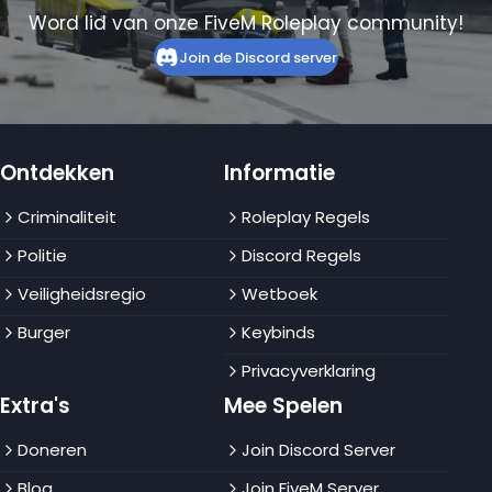
Word lid van onze FiveM Roleplay community!
Join de Discord server
Ontdekken
Informatie
Criminaliteit
Roleplay Regels
Politie
Discord Regels
Veiligheidsregio
Wetboek
Burger
Keybinds
Privacyverklaring
Extra's
Mee Spelen
Doneren
Join Discord Server
Blog
Join FiveM Server