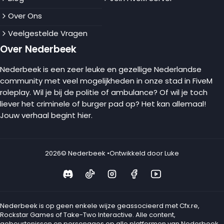
Over Ons
Veelgestelde Vragen
Over Nederbeek
Nederbeek is een zeer leuke en gezellige Nederlandse
community met veel mogelijkheden in onze stad in FiveM
roleplay. Wil je bij de politie of ambulance? Of wil je toch
liever het criminele of burger pad op? Het kan allemaal!
Jouw verhaal begint hier.
2026
© Nederbeek •
Ontwikkeld door Luke
Nederbeek is op geen enkele wijze geassocieerd met Cfx.re,
Rockstar Games of Take-Two Interactive. Alle content,
gebeurtenissen en personages op alle platformen van Nederbeek