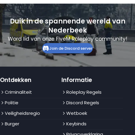
Duik in de spannende wereld van
Nederbeek
Word lid van onze FiveM Roleplay community!
Join de Discord server
Ontdekken
Informatie
Criminaliteit
Roleplay Regels
Politie
Discord Regels
Veiligheidsregio
Wetboek
Burger
Keybinds
Privacyverklaring