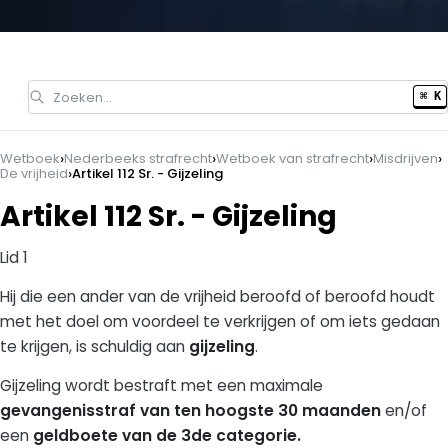
Zoeken…
⌘ K
›
›
›
›
Wetboek
Nederbeeks strafrecht
Wetboek van strafrecht
Misdrijven
›
De vrijheid
Artikel 112 Sr. - Gijzeling
Artikel 112 Sr. - Gijzeling
Lid 1
Hij die een ander van de vrijheid beroofd of beroofd houdt
met het doel om voordeel te verkrijgen of om iets gedaan
te krijgen, is schuldig aan
gijzeling
.
Gijzeling wordt bestraft met een maximale
gevangenisstraf van ten hoogste 30 maanden
en/of
een
geldboete van de 3de categorie.