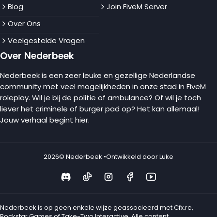
Blog
Join FiveM Server
Over Ons
Veelgestelde Vragen
Over Nederbeek
Nederbeek is een zeer leuke en gezellige Nederlandse
community met veel mogelijkheden in onze stad in FiveM
roleplay. Wil je bij de politie of ambulance? Of wil je toch
liever het criminele of burger pad op? Het kan allemaal!
Jouw verhaal begint hier.
2026
© Nederbeek •
Ontwikkeld door Luke
Nederbeek is op geen enkele wijze geassocieerd met Cfx.re,
Rockstar Games of Take-Two Interactive. Alle content,