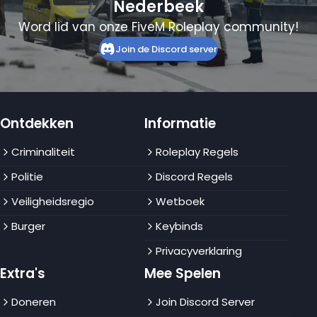
Nederbeek
Word lid van onze FiveM Roleplay community!
Join de Discord server
Ontdekken
Informatie
Criminaliteit
Roleplay Regels
Politie
Discord Regels
Veiligheidsregio
Wetboek
Burger
Keybinds
Privacyverklaring
Extra's
Mee Spelen
Doneren
Join Discord Server