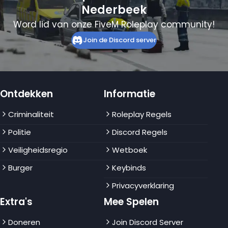
Nederbeek
Word lid van onze FiveM Roleplay community!
Join de Discord server
Ontdekken
Informatie
Criminaliteit
Roleplay Regels
Politie
Discord Regels
Veiligheidsregio
Wetboek
Burger
Keybinds
Privacyverklaring
Extra's
Mee Spelen
Doneren
Join Discord Server