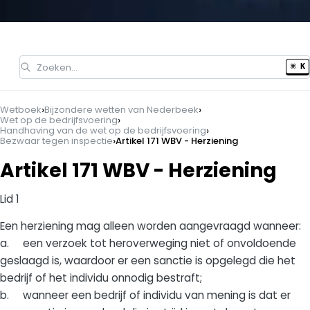
Zoeken…
⌘ K
›
›
Wetboek
Bijzondere wetten van Nederbeek
›
Wet op de bedrijfsvoering
›
Handhaving van de wet op de bedrijfsvoering
›
Bezwaar tegen inspectie
Artikel 171 WBV - Herziening
Artikel 171 WBV - Herziening
Lid 1
Een herziening mag alleen worden aangevraagd wanneer:
a. een verzoek tot heroverweging niet of onvoldoende
geslaagd is, waardoor er een sanctie is opgelegd die het
bedrijf of het individu onnodig bestraft;
b. wanneer een bedrijf of individu van mening is dat er