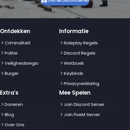
Join de Discord server
Ontdekken
Informatie
Criminaliteit
Roleplay Regels
Politie
Discord Regels
Veiligheidsregio
Wetboek
Burger
Keybinds
Privacyverklaring
Extra's
Mee Spelen
Doneren
Join Discord Server
Blog
Join FiveM Server
Over Ons