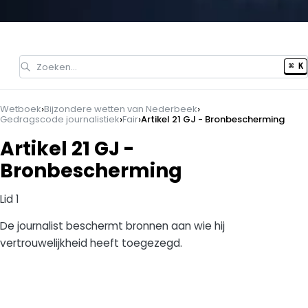
Zoeken…
⌘ K
›
›
Wetboek
Bijzondere wetten van Nederbeek
›
›
Gedragscode journalistiek
Fair
Artikel 21 GJ - Bronbescherming
Artikel 21 GJ -
Bronbescherming
Lid 1
De journalist beschermt bronnen aan wie hij
vertrouwelijkheid heeft toegezegd.