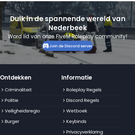
Duik in de spannende wereld van
Nederbeek
Word lid van onze FiveM Roleplay community!
Join de Discord server
Ontdekken
Informatie
Criminaliteit
Roleplay Regels
Politie
Discord Regels
Veiligheidsregio
Wetboek
Burger
Keybinds
Privacyverklaring