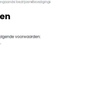
›
›
angaande bedrijven
Beveiliging
ten
 volgende voorwaarden:
.