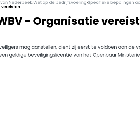
›
›
n van Nederbeek
Wet op de bedrijfsvoering
Specifieke bepalingen a
 vereisten
 WBV - Organisatie vereis
veiligers mag aanstellen, dient zij eerst te voldoen aan de
 een geldige beveiligingslicentie van het Openbaar Ministerie