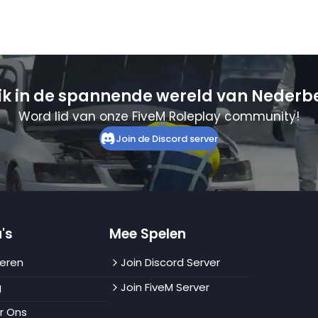
ik in de spannende wereld van Nederb
Word lid van onze FiveM Roleplay community!
Join de Discord server
's
Mee Spelen
eren
Join Discord Server
g
Join FiveM Server
r Ons