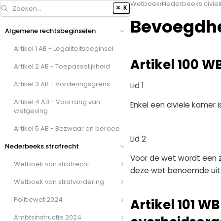
›
Wetboek
Nederbeeks civiel
Zoeken…
⌘ K
Bevoegdh
Algemene rechtsbeginselen
Artikel 1 AB - Legaliteitsbeginsel
Artikel 100 
Artikel 2 AB - Toepasselijkheid
Artikel 3 AB - Vorderingsgrens
Lid 1
Artikel 4 AB - Voorrang van
Enkel een civiele kamer 
wetgeving
Artikel 5 AB - Bezwaar en beroep
Lid 2
Nederbeeks strafrecht
Voor de wet wordt een z
Wetboek van strafrecht
deze wet benoemde uit
Wetboek van strafvordering
Politiewet 2024
Artikel 101 W
Ambtsinstructie 2024