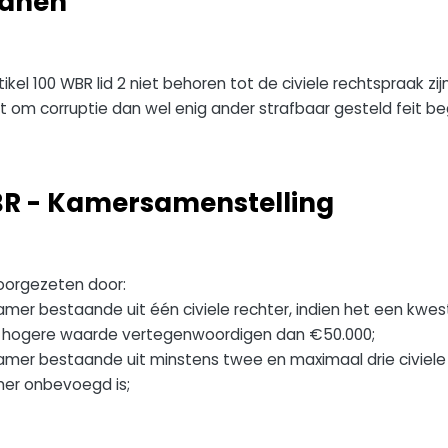
ganen
kel 100 WBR lid 2 niet behoren tot de civiele rechtspraak zijn
t om corruptie dan wel enig ander strafbaar gesteld feit b
WBR - Kamersamenstelling
voorgezeten door:
er bestaande uit één civiele rechter, indien het een kwest
en hogere waarde vertegenwoordigen dan €50.000;
r bestaande uit minstens twee en maximaal drie civiele r
mer onbevoegd is;