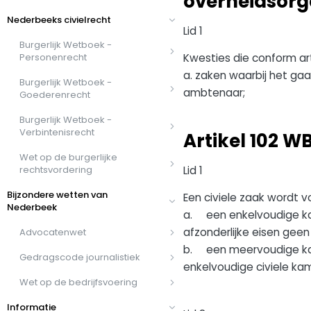
overheidsor
Nederbeeks civielrecht
Lid 1
Burgerlijk Wetboek -
Kwesties die conform arti
Personenrecht
a. zaken waarbij het gaa
Burgerlijk Wetboek -
ambtenaar;
Goederenrecht
Burgerlijk Wetboek -
Verbintenisrecht
Artikel 102 
Wet op de burgerlijke
Lid 1
rechtsvordering
Bijzondere wetten van
Een civiele zaak wordt 
Nederbeek
a. een enkelvoudige kam
afzonderlijke eisen ge
Advocatenwet
b. een meervoudige kame
Gedragscode journalistiek
enkelvoudige civiele ka
Wet op de bedrijfsvoering
Informatie