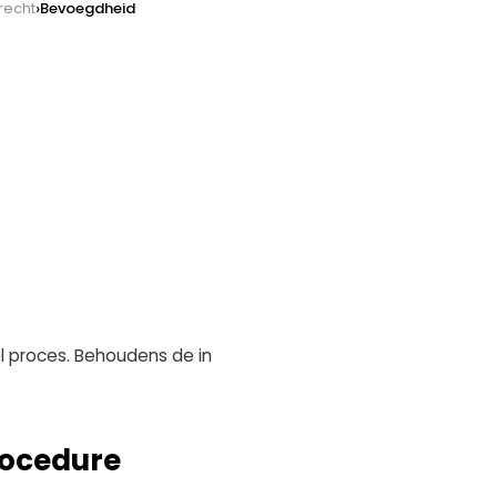
›
lrecht
Bevoegdheid
l proces. Behoudens de in
procedure