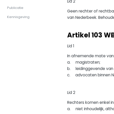
Lid 2
Publicatie
Geen rechter of rechtban
Kennisgeving
van Nederbeek. Behoude
Artikel 103 W
Lid 1
In afnemende mate van v
a. magistraten;
b. leidinggevende van 
c. advocaten binnen N
Lid 2
Rechters komen enkel in
a. niet inhoudelijk, altha