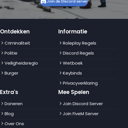
Join de Discord server
Ontdekken
Informatie
Criminaliteit
Roleplay Regels
Politie
Discord Regels
Veiligheidsregio
Wetboek
Burger
Keybinds
Privacyverklaring
Extra's
Mee Spelen
Doneren
Join Discord Server
Blog
Join FiveM Server
Over Ons