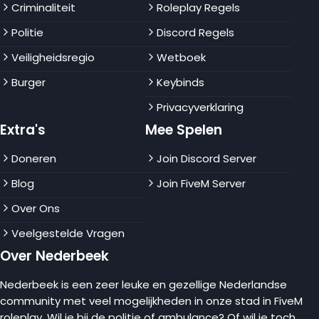
Criminaliteit
Roleplay Regels
Politie
Discord Regels
Veiligheidsregio
Wetboek
Burger
Keybinds
Privacyverklaring
Extra's
Mee Spelen
Doneren
Join Discord Server
Blog
Join FiveM Server
Over Ons
Veelgestelde Vragen
Over Nederbeek
Nederbeek is een zeer leuke en gezellige Nederlandse
community met veel mogelijkheden in onze stad in FiveM
roleplay. Wil je bij de politie of ambulance? Of wil je toch