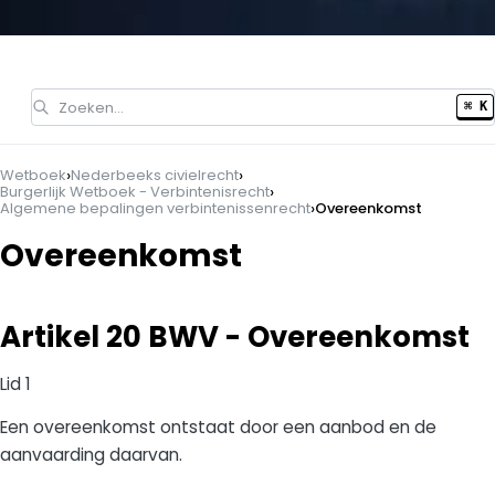
Zoeken…
⌘ K
›
›
Wetboek
Nederbeeks civielrecht
›
Burgerlijk Wetboek - Verbintenisrecht
›
Algemene bepalingen verbintenissenrecht
Overeenkomst
Overeenkomst
Artikel 20 BWV - Overeenkomst
Lid 1
Een overeenkomst ontstaat door een aanbod en de
aanvaarding daarvan.