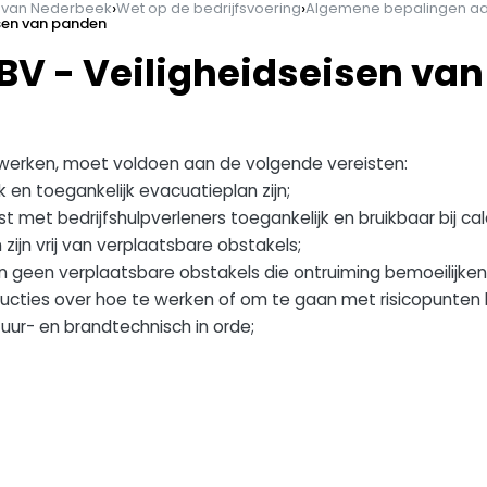
›
›
n van Nederbeek
Wet op de bedrijfsvoering
Algemene bepalingen aa
isen van panden
WBV - Veiligheidseisen va
erken, moet voldoen aan de volgende vereisten:
 en toegankelijk evacuatieplan zijn;
ijst met bedrijfshulpverleners toegankelijk en bruikbaar bij ca
ijn vrij van verplaatsbare obstakels;
jn geen verplaatsbare obstakels die ontruiming bemoeilijken
structies over hoe te werken of om te gaan met risicopunten b
uur- en brandtechnisch in orde;