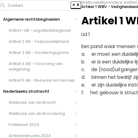
›
Wetboek
Bijzondere wette
Zoeken…
⌘ K
Artikel 1 WBV - Veiligheidse
Artikel 1 
Algemene rechtsbeginselen
Artikel 1 AB - Legaliteitsbeginsel
Lid 1
Artikel 2 AB - Toepasselijkheid
Een pand waar mensen w
Artikel 3 AB - Vorderingsgrens
a. er moet een duidelijk
b. er is een duidelijke l
Artikel 4 AB - Voorrang van
wetgeving
c. de (nood)uitgangen z
d. binnen het bedrijf zi
Artikel 5 AB - Bezwaar en beroep
e. er zijn duidelijke in
Nederbeeks strafrecht
f. het gebouw is struct
Wetboek van strafrecht
Wetboek van strafvordering
Politiewet 2024
Ambtsinstructie 2024