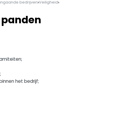
›
›
ngaande bedrijven
Veiligheid
n panden
lamiteiten;
;
innen het bedrijf;