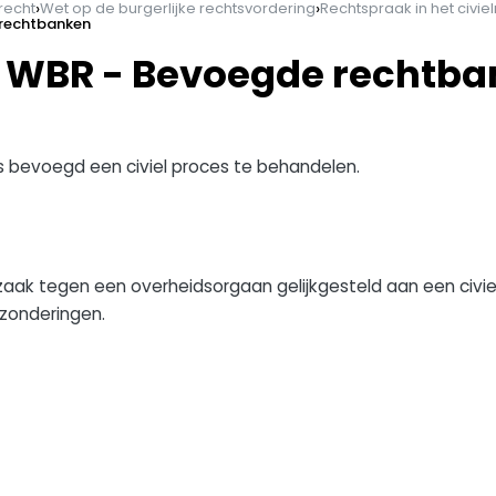
›
›
recht
Wet op de burgerlijke rechtsvordering
Rechtspraak in het civie
 rechtbanken
00 WBR - Bevoegde rechtb
is bevoegd een civiel proces te behandelen.
aak tegen een overheidsorgaan gelijkgesteld aan een civie
zonderingen.