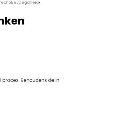
›
›
lrecht
Bevoegdheid
anken
l proces. Behoudens de in