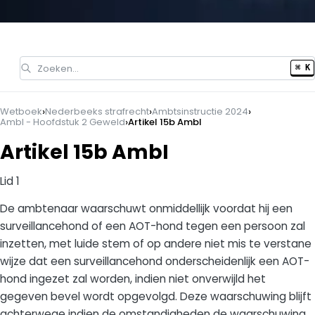
Zoeken…
⌘ K
›
›
›
Wetboek
Nederbeeks strafrecht
Ambtsinstructie 2024
›
AmbI - Hoofdstuk 2 Geweld
Artikel 15b AmbI
Artikel 15b AmbI
Lid 1
De ambtenaar waarschuwt onmiddellijk voordat hij een
surveillancehond of een AOT-hond tegen een persoon zal
inzetten, met luide stem of op andere niet mis te verstane
wijze dat een surveillancehond onderscheidenlijk een AOT-
hond ingezet zal worden, indien niet onverwijld het
gegeven bevel wordt opgevolgd. Deze waarschuwing blijft
achterwege indien de omstandigheden de waarschuwing