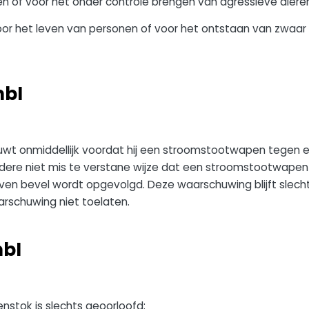
n of voor het onder controle brengen van agressieve diere
r het leven van personen of voor het ontstaan van zwaar li
mbI
t onmiddellijk voordat hij een stroomstootwapen tegen ee
dere niet mis te verstane wijze dat een stroomstootwapen g
even bevel wordt opgevolgd. Deze waarschuwing blijft slec
schuwing niet toelaten.
mbI
nstok is slechts geoorloofd: