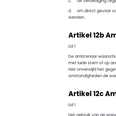
c. ter verdediging tege
d. om direct gevaar voo
wenden.
Artikel 12b A
Lid 1
De ambtenaar waarschuw
met luide stem of op an
niet onverwijld het geg
omstandigheden de waar
Artikel 12c A
Lid 1
Het gebruik van de wape