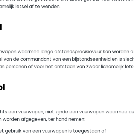
melijk letsel af te wenden.
I
urwapen waarmee lange afstandsprecisievuur kan worden a
l van de commandant van een bijstandseenheid en is slech
an personen of voor het ontstaan van zwaar lichamelijk lets
bI
ts een vuurwapen, niet zijnde een vuurwapen waarmee au
an worden afgegeven, ter hand nemen:
et gebruik van een vuurwapen is toegestaan of