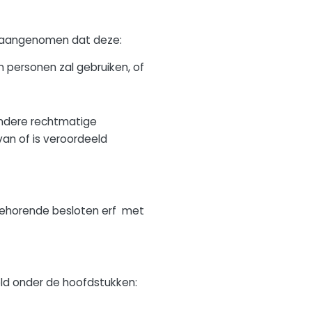
n aangenomen dat deze:
n personen zal gebruiken, of
andere rechtmatige
van of is veroordeeld
 behorende besloten erf met
eld onder de hoofdstukken: