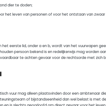
nd dier te doden;
r het leven van personen of voor het ontstaan van zwaar li
in het eerste lid, onder a en b, wordt van het vuurwapen g
e houden persoon bekend is en redelijkerwijs mag worden a
aardbaar te achten gevaar voor de rechtsorde met zich b
I
isch vuur mag alleen plaatsvinden door een ambtenaar die
euningsteam of bijstandseenheid dan wel belast is met de
n en is slechts geoorloofd om direct gevaar voor het leve