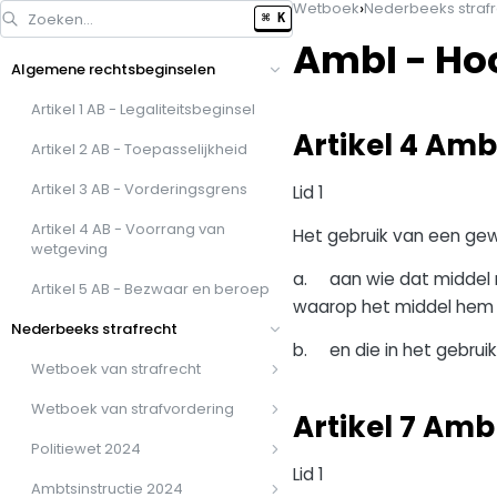
›
Wetboek
Nederbeeks strafr
Zoeken…
⌘ K
AmbI - Ho
Algemene rechtsbeginselen
Artikel 1 AB - Legaliteitsbeginsel
Artikel 4 Amb
Artikel 2 AB - Toepasselijkheid
Artikel 3 AB - Vorderingsgrens
Lid 1
Artikel 4 AB - Voorrang van
Het gebruik van een gew
wetgeving
a. aan wie dat middel r
Artikel 5 AB - Bezwaar en beroep
waarop het middel hem 
Nederbeeks strafrecht
b. en die in het gebrui
Wetboek van strafrecht
Wetboek van strafvordering
Artikel 7 Amb
Politiewet 2024
Lid 1
Ambtsinstructie 2024