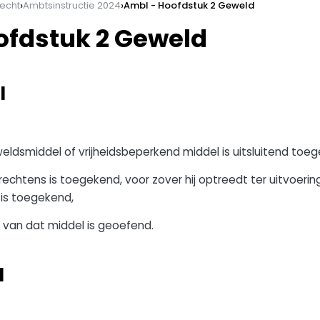
›
›
echt
Ambtsinstructie 2024
AmbI - Hoofdstuk 2 Geweld
ofdstuk 2 Geweld
I
eldsmiddel of vrijheidsbeperkend middel is uitsluitend to
echtens is toegekend, voor zover hij optreedt ter uitvoeri
is toegekend,
k van dat middel is geoefend.
I