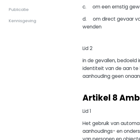
c. om een ernstig gewo
Publicatie
d. om direct gevaar voo
Kennisgeving
wenden
Lid 2
in de gevallen, bedoeld 
identiteit van de aan t
aanhouding geen onaanv
Artikel 8 Amb
Lid 1
Het gebruik van automat
aanhoudings- en onderst
van personen en objecte