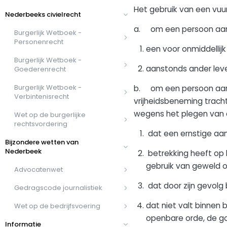
Het gebruik van een vuu
Nederbeeks civielrecht
a. om een persoon aan 
Burgerlijk Wetboek -
Personenrecht
een voor onmiddellijk
Burgerlijk Wetboek -
aanstonds ander lev
Goederenrecht
Burgerlijk Wetboek -
b. om een persoon aan t
Verbintenisrecht
vrijheidsbeneming tracht
wegens het plegen van e
Wet op de burgerlijke
rechtsvordering
dat een ernstige aant
Bijzondere wetten van
Nederbeek
betrekking heeft op 
gebruik van geweld o
Advocatenwet
dat door zijn gevolg 
Gedragscode journalistiek
dat niet valt binnen
Wet op de bedrijfsvoering
openbare orde, de go
Informatie