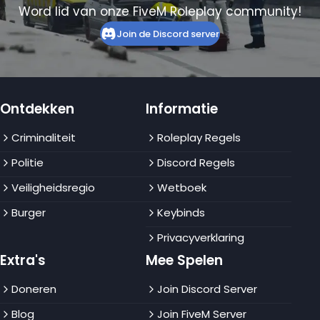
Word lid van onze FiveM Roleplay community!
Join de Discord server
Ontdekken
Informatie
Criminaliteit
Roleplay Regels
Politie
Discord Regels
Veiligheidsregio
Wetboek
Burger
Keybinds
Privacyverklaring
Extra's
Mee Spelen
Doneren
Join Discord Server
Blog
Join FiveM Server