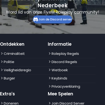
Nederbeek
Word lid van onze FiveM Roleplay community!
Join de Discord server
Ontdekken
Informatie
Criminaliteit
Roleplay Regels
Politie
Discord Regels
Veiligheidsregio
Wetboek
Burger
Keybinds
Privacyverklaring
Extra's
Mee Spelen
Doneren
Join Discord Server