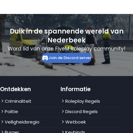
Duik in de spannende wereld van
Nederbeek
Word lid van onze FiveM Roleplay community!
Join de Discord server
Ontdekken
Informatie
Criminaliteit
Roleplay Regels
Politie
Discord Regels
Veiligheidsregio
Wetboek
Burger
Keybinds