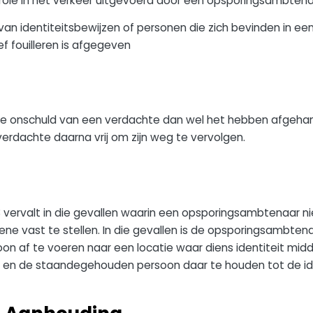
le in het verkeer uitgevoerd door een opsporingsambtena
n identiteitsbewijzen of personen die zich bevinden in e
f fouilleren is afgegeven
de onschuld van een verdachte dan wel het hebben afgehan
dachte daarna vrij om zijn weg te vervolgen.
 vervalt in die gevallen waarin een opsporingsambtenaar niet
e vast te stellen. In die gevallen is de opsporingsambte
 af te voeren naar een locatie waar diens identiteit mid
en de staandegehouden persoon daar te houden tot de iden