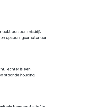
maakt aan een misdrijf;
een opsporingsambtenaar
cht, echter is een
en staande houding.
teria benoemd in lid 1 is