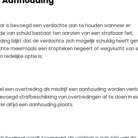
. - Aanhouding
r is bevoegd een verdachte aan te houden wanneer er:
e van schuld bestaat ten aanzien van een strafbaar feit;
ng blijkt dat de verdachte zich mogelijk schuldig heeft ge
hte meermaals een stopteken negeert of wegvlucht van 
redelijke optie is;
el een overtreding als misdrijf een aanhouding worden verri
voegd strafbeschikking van overtredingen af te doen in e
hter altijd een aanhouding plaats.
 beginsel wordt toegepast als voldaan is aan één van de cri