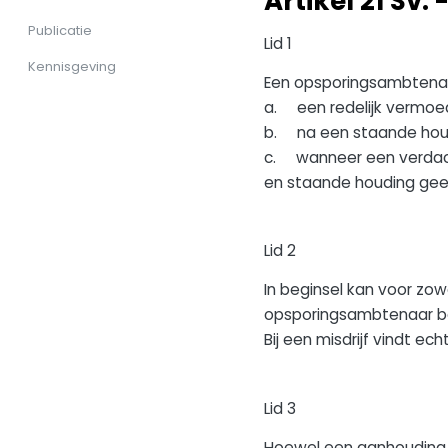
Artikel 21 Sv
Publicatie
Lid 1
Kennisgeving
Een opsporingsambtenaa
a. een redelijk vermoed
b. na een staande houdi
c. wanneer een verdac
en staande houding geen 
Lid 2
In beginsel kan voor zow
opsporingsambtenaar be
Bij een misdrijf vindt ec
Lid 3
Hoewel een aanhouding in