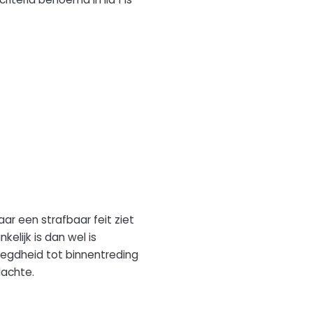
 een strafbaar feit ziet
elijk is dan wel is
egdheid tot binnentreding
dachte.