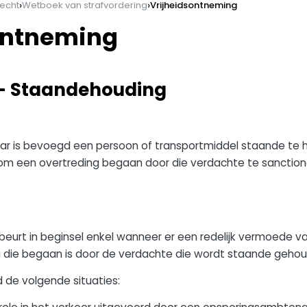
›
›
echt
Wetboek van strafvordering
Vrijheidsontneming
ontneming
. - Staandehouding
r is bevoegd een persoon of transportmiddel staande te h
l om een overtreding begaan door die verdachte te sanctio
eurt in beginsel enkel wanneer er een redelijk vermoede va
 die begaan is door de verdachte die wordt staande gehou
d de volgende situaties: