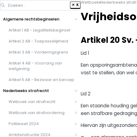
›
Wetboek
Nederbeeks strafr
Zoeken…
⌘ K
Vrijheids
Algemene rechtsbeginselen
Artikel 1 AB - Legaliteitsbeginsel
Artikel 20 Sv
Artikel 2 AB - Toepasselijkheid
Artikel 3 AB - Vorderingsgrens
Lid 1
Artikel 4 AB - Voorrang van
Een opsporingsambtenaa
wetgeving
vast te stellen, dan we
Artikel 5 AB - Bezwaar en beroep
Nederbeeks strafrecht
Lid 2
Wetboek van strafrecht
Een staande houding geb
Wetboek van strafvordering
een strafbare gedraging
Politiewet 2024
Hiervan zijn uitgezonder
Ambtsinstructie 2024