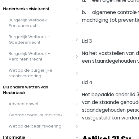
a. een algemene contro
Nederbeeks civielrecht
b. algemene controle va
machtiging tot preventie
Burgerlijk Wetboek -
Personenrecht
Burgerlijk Wetboek -
Lid 3
Goederenrecht
Na het vaststellen van 
Burgerlijk Wetboek -
Verbintenisrecht
een staandegehouden ver
Wet op de burgerlijke
rechtsvordering
Lid 4
Bijzondere wetten van
Nederbeek
Het bepaalde onder lid 3
van de staande gehouden
Advocatenwet
staandegehouden persoon
Gedragscode journalistiek
vastgesteld kan worden 
Wet op de bedrijfsvoering
Informatie