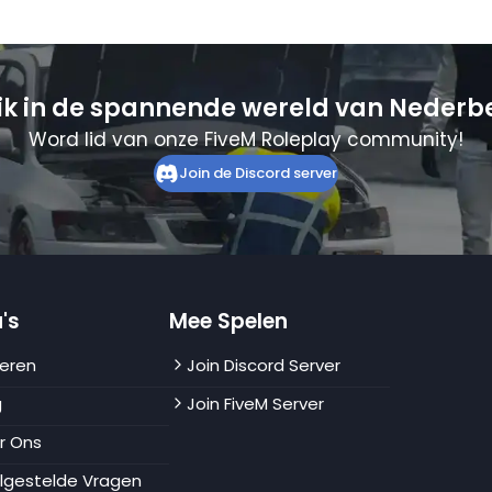
ik in de spannende wereld van Nederb
Word lid van onze FiveM Roleplay community!
Join de Discord server
's
Mee Spelen
eren
Join Discord Server
g
Join FiveM Server
r Ons
lgestelde Vragen